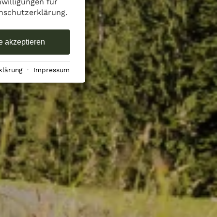
nwilligungen für
enschutzerklärung.
e akzeptieren
klärung
·
Impressum