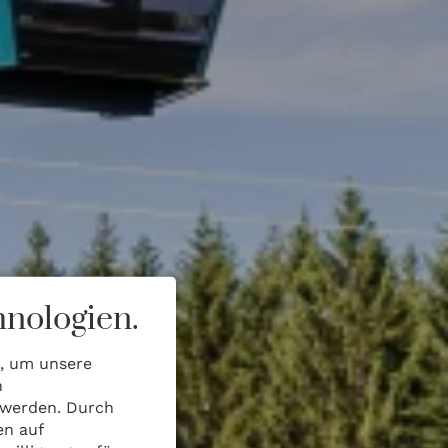
nologien.
n, um unsere
n
 werden. Durch
en auf