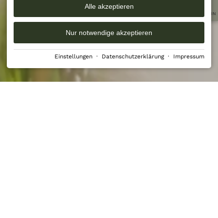
Alle akzeptieren
GUTSCHEIN
Nur notwendige akzeptieren
Einstellungen
·
Datenschutzerklärung
·
Impressum
RUBEN 15
›
INFO & SERVICE
›
Kontakt
ALLGEMEINER KONTAKT
Sie haben eine allgemeine Frage? Füllen Sie
gerne unser Formular aus oder starten einen
WhatsApp Chat mit uns. In der nächsten freien
Minute werden wir uns um Ihr Anliegen
kümmern.