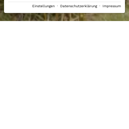
Einstellungen
·
Datenschutzerklärung
·
Impressum
RUBEN 15
›
URLAUB IM ALLGÄU
›
Wandern an der Nebelhornbahn
WANDERN AN DER
NEBELHORNBAHN
Nebelhornbahn & Wandern: Touren, Ausblicke
und Tipps rund ums Nebelhorn
Die Nebelhornbahn ist
4 km vom RUBEN 15 entfernt
und
bringt Sie auf den höchsten und aussichtsreichsten Berg,
den Sie mit den Oberstdorf Kleinwalsertal Bergbahnen
erreichen. Von
leichten Panoramawegen
bis zu
anspruchsvolleren Bergtouren
finden Sie hier passende
Wanderungen
, Einkehrmöglichkeiten und Tipps für deinen
Wandertag am Nebelhorn.